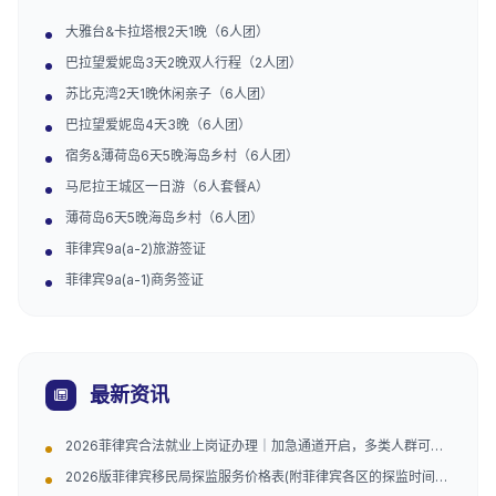
大雅台&卡拉塔根2天1晚（6人团）
巴拉望爱妮岛3天2晚双人行程（2人团）
苏比克湾2天1晚休闲亲子（6人团）
巴拉望爱妮岛4天3晚（6人团）
宿务&薄荷岛6天5晚海岛乡村（6人团）
马尼拉王城区一日游（6人套餐A）
薄荷岛6天5晚海岛乡村（6人团）
菲律宾9a(a-2)旅游签证
菲律宾9a(a-1)商务签证
最新资讯
2026菲律宾合法就业上岗证办理｜加急通道开启，多类人群可
办，安心工作不怕抓
2026版菲律宾移民局探监服务价格表(附菲律宾各区的探监时间和
地址)