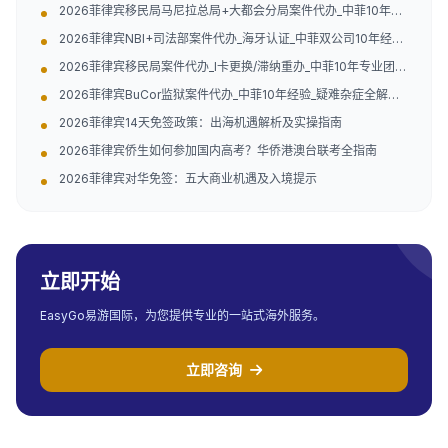
2026菲律宾移民局马尼拉总局+大都会分局案件代办_中菲10年经
验（附地址）
2026菲律宾NBI+司法部案件代办_海牙认证_中菲双公司10年经验
（附官方联系方式）
2026菲律宾移民局案件代办_I卡更换/滞纳重办_中菲10年专业团队
（附官方指引）
2026菲律宾BuCor监狱案件代办_中菲10年经验_疑难杂症全解决
（附官方电话地址）
2026菲律宾14天免签政策：出海机遇解析及实操指南
2026菲律宾侨生如何参加国内高考？华侨港澳台联考全指南
2026菲律宾对华免签：五大商业机遇及入境提示
立即开始
EasyGo易游国际，为您提供专业的一站式海外服务。
立即咨询