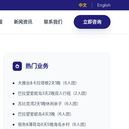
中文
|
English
围
新闻资讯
联系我们
立即咨询
热门业务
大雅台&卡拉塔根2天1晚（6人团）
巴拉望爱妮岛3天2晚双人行程（2人团）
苏比克湾2天1晚休闲亲子（6人团）
巴拉望爱妮岛4天3晚（6人团）
宿务&薄荷岛6天5晚海岛乡村（6人团）