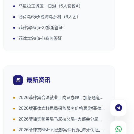
马尼拉王城区一日游（6人套餐A）
薄荷岛6天5晚海岛乡村（6人团）
菲律宾9a(a-2)旅游签证
菲律宾9a(a-1)商务签证
最新资讯
2026菲律宾合法就业上岗证办理｜加急通道开
启，多类人群可办，安心工作不怕抓
2026版菲律宾移民局探监服务价格表(附菲律
宾各区的探监时间和地址)
2026菲律宾移民局马尼拉总局+大都会分局案
件代办_中菲10年经验（附地址）
2026菲律宾NBI+司法部案件代办_海牙认证_中