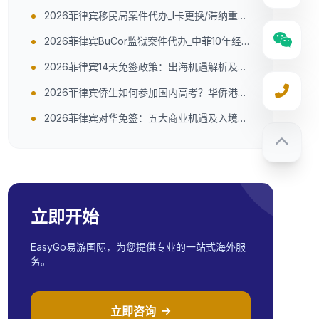
菲双公司10年经验（附官方联系方式）
2026菲律宾移民局案件代办_I卡更换/滞纳重办
_中菲10年专业团队（附官方指引）
2026菲律宾BuCor监狱案件代办_中菲10年经
验_疑难杂症全解决（附官方电话地址）
2026菲律宾14天免签政策：出海机遇解析及实
操指南
2026菲律宾侨生如何参加国内高考？华侨港澳
台联考全指南
2026菲律宾对华免签：五大商业机遇及入境提
示
立即开始
EasyGo易游国际，为您提供专业的一站式海外服
务。
立即咨询