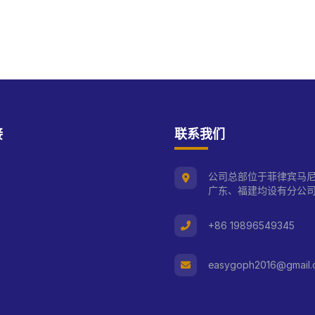
接
联系我们
公司总部位于菲律宾马
广东、福建均设有分公
+86 19896549345
easygoph2016@gmail.