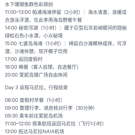
水下珊瑚鱼群色彩缤纷
11:00–13:00 帕通海滩停留（2小时）：海水清澈、浪缓适
合游泳浮潜，在此享用海岛野餐午餐
14:00 秘密泻湖（1小时）：藏于巨型石灰岩峭壁间的隐秘
绿松石色小水潭，小众秘境
15:00 七婆岛海滩（1小时）：绵延白沙滩椰林成排，可浮
潜、沙滩休憩、现开椰子饮用
17:00 返回度假村
18:00 晚餐（客人自理，自选餐厅）
20:00 爱妮岛镇广场自由休闲
Day 3 返程马尼拉，行程结束
08:00 度假村早餐（1小时）
09:00 整理行李、退房核对行李（30分钟）
09:30 乘车前往爱妮岛机场
11:00–12:00 搭乘航班返回马尼拉（飞行1小时）
13:00 抵达马尼拉NAIA机场