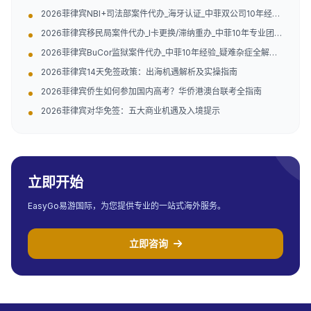
验（附地址）
2026菲律宾NBI+司法部案件代办_海牙认证_中菲双公司10年经验
（附官方联系方式）
2026菲律宾移民局案件代办_I卡更换/滞纳重办_中菲10年专业团队
（附官方指引）
2026菲律宾BuCor监狱案件代办_中菲10年经验_疑难杂症全解决
（附官方电话地址）
2026菲律宾14天免签政策：出海机遇解析及实操指南
2026菲律宾侨生如何参加国内高考？华侨港澳台联考全指南
2026菲律宾对华免签：五大商业机遇及入境提示
立即开始
EasyGo易游国际，为您提供专业的一站式海外服务。
立即咨询