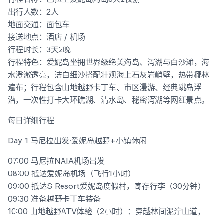
出行人数：2人
地面交通：面包车
接送地点：酒店 / 机场
行程时长：3天2晚
行程特色：爱妮岛坐拥世界级绝美海岛、泻湖与白沙滩，海
水澄澈透亮，洁白细沙搭配壮观海上石灰岩峭壁，热带椰林
遍布；行程包含山地越野卡丁车、市区漫游、经典跳岛浮
潜，一次性打卡大环礁湖、清水岛、秘密泻湖等网红景点。
每日详细行程
Day 1 马尼拉出发·爱妮岛越野+小镇休闲
07:00 马尼拉NAIA机场出发
08:00 抵达爱妮岛机场（飞行1小时）
09:00 抵达S Resort爱妮岛度假村，寄存行李（30分钟）
09:30 准备越野卡丁车装备
10:00 山地越野ATV体验（2小时）：穿越林间泥泞山道，