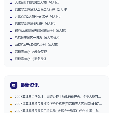
大雅台&卡拉塔根2天1晚（6人团）
巴拉望爱妮岛3天2晚双人行程（2人团）
苏比克湾2天1晚休闲亲子（6人团）
巴拉望爱妮岛4天3晚（6人团）
宿务&薄荷岛6天5晚海岛乡村（6人团）
马尼拉王城区一日游（6人套餐A）
薄荷岛6天5晚海岛乡村（6人团）
菲律宾9a(a-2)旅游签证
菲律宾9a(a-1)商务签证
最新资讯
2026菲律宾合法就业上岗证办理｜加急通道开启，多类人群可
办，安心工作不怕抓
2026版菲律宾移民局探监服务价格表(附菲律宾各区的探监时间和
地址)
2026菲律宾移民局马尼拉总局+大都会分局案件代办_中菲10年经