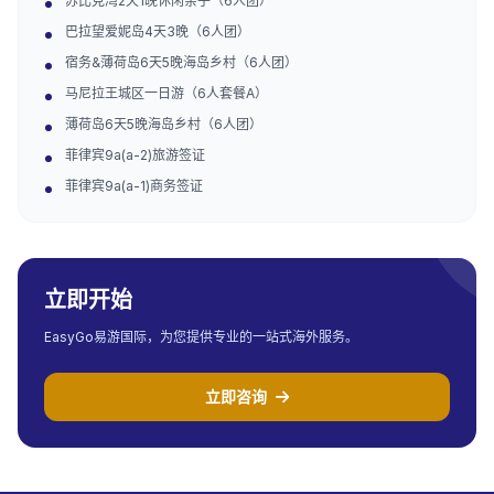
苏比克湾2天1晚休闲亲子（6人团）
巴拉望爱妮岛4天3晚（6人团）
宿务&薄荷岛6天5晚海岛乡村（6人团）
马尼拉王城区一日游（6人套餐A）
薄荷岛6天5晚海岛乡村（6人团）
菲律宾9a(a-2)旅游签证
菲律宾9a(a-1)商务签证
立即开始
EasyGo易游国际，为您提供专业的一站式海外服务。
立即咨询