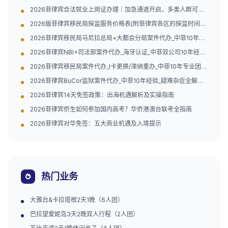
2026菲律宾合法就业上岗证办理｜加急通道开启，多类人群可
办，安心工作不怕抓
2026版菲律宾移民局探监服务价格表(附菲律宾各区的探监时间和
地址)
2026菲律宾移民局马尼拉总局+大都会分局案件代办_中菲10年经
验（附地址）
2026菲律宾NBI+司法部案件代办_海牙认证_中菲双公司10年经验
（附官方联系方式）
2026菲律宾移民局案件代办_I卡更换/滞纳重办_中菲10年专业团队
（附官方指引）
2026菲律宾BuCor监狱案件代办_中菲10年经验_疑难杂症全解决
（附官方电话地址）
2026菲律宾14天免签政策：出海机遇解析及实操指南
2026菲律宾侨生如何参加国内高考？华侨港澳台联考全指南
2026菲律宾对华免签：五大商业机遇及入境提示
热门业务
大雅台&卡拉塔根2天1晚（6人团）
巴拉望爱妮岛3天2晚双人行程（2人团）