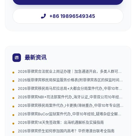
+86 19896549345
最新资讯
2026菲律宾合法就业上岗证办理｜加急通道开启，多类人群可
办，安心工作不怕抓
2026版菲律宾移民局探监服务价格表(附菲律宾各区的探监时间和
地址)
2026菲律宾移民局马尼拉总局+大都会分局案件代办_中菲10年经
验（附地址）
2026菲律宾NBI+司法部案件代办_海牙认证_中菲双公司10年经验
（附官方联系方式）
2026菲律宾移民局案件代办_I卡更换/滞纳重办_中菲10年专业团队
（附官方指引）
2026菲律宾BuCor监狱案件代办_中菲10年经验_疑难杂症全解决
（附官方电话地址）
2026菲律宾14天免签政策：出海机遇解析及实操指南
2026菲律宾侨生如何参加国内高考？华侨港澳台联考全指南